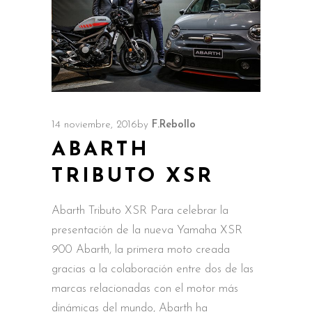
14 noviembre, 2016
by
F.Rebollo
ABARTH
TRIBUTO XSR
Abarth Tributo XSR Para celebrar la
presentación de la nueva Yamaha XSR
900 Abarth, la primera moto creada
gracias a la colaboración entre dos de las
marcas relacionadas con el motor más
dinámicas del mundo, Abarth ha