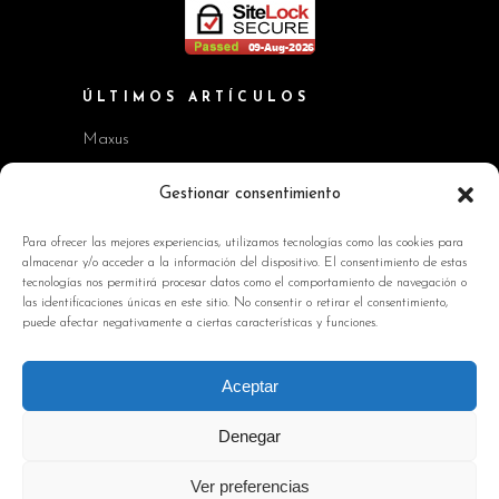
ÚLTIMOS ARTÍCULOS
Maxus
Workshop BMW Neue Klasse
Gestionar consentimiento
GAC AION V
Para ofrecer las mejores experiencias, utilizamos tecnologías como las cookies para
almacenar y/o acceder a la información del dispositivo. El consentimiento de estas
Kia EV2 y Kia Seltos
tecnologías nos permitirá procesar datos como el comportamiento de navegación o
las identificaciones únicas en este sitio. No consentir o retirar el consentimiento,
Skoda Octavia RS
puede afectar negativamente a ciertas características y funciones.
INFORMACIÓN DE INTERÉS
Aceptar
Política de Cookies
Denegar
Avisos Legales
Ver preferencias
Política de privacidad