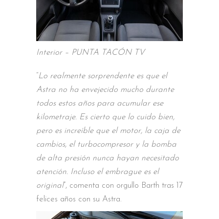
Interior – PUNTA TACÓN TV
“
Lo realmente sorprendente es que el
Astra no ha envejecido mucho durante
todos estos años para acumular ese
kilometraje. Es cierto que lo cuido bien,
pero es increíble que el motor, la caja de
cambios, el turbocompresor y la bomba
de alta presión nunca hayan necesitado
atención. Incluso el embrague es el
original
”, comenta con orgullo Barth tras 17
felices años con su Astra.