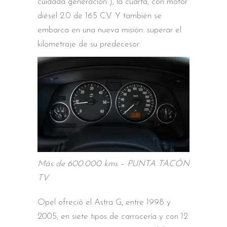
cuidada generación J, la cuarta, con motor
diésel 2.0 de 165 CV. Y también se
embarca en una nueva misión: superar el
kilometraje de su predecesor.
Más de 600.000 kms – PUNTA TACÓN
TV
Opel ofreció el Astra G, entre 1998 y
2005, en siete tipos de carrocería y con 12