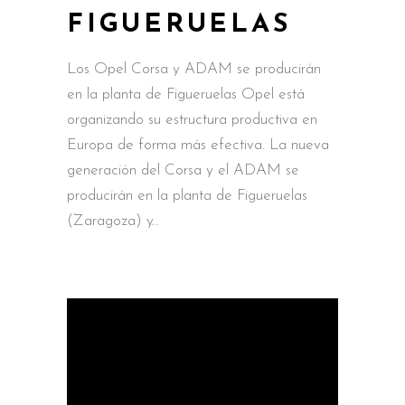
FIGUERUELAS
Los Opel Corsa y ADAM se producirán
en la planta de Figueruelas Opel está
organizando su estructura productiva en
Europa de forma más efectiva. La nueva
generación del Corsa y el ADAM se
producirán en la planta de Figueruelas
(Zaragoza) y