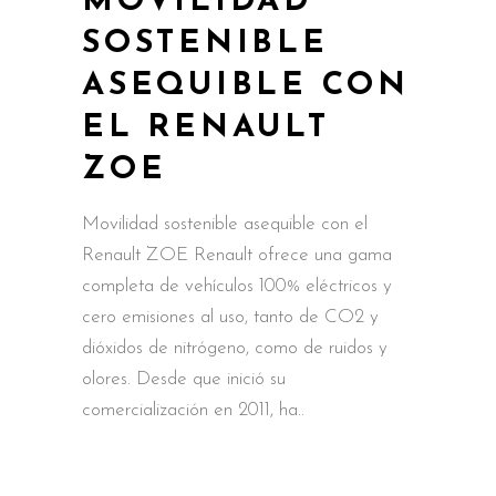
MOVILIDAD
SOSTENIBLE
ASEQUIBLE CON
EL RENAULT
ZOE
Movilidad sostenible asequible con el
Renault ZOE Renault ofrece una gama
completa de vehículos 100% eléctricos y
cero emisiones al uso, tanto de CO2 y
dióxidos de nitrógeno, como de ruidos y
olores. Desde que inició su
comercialización en 2011, ha