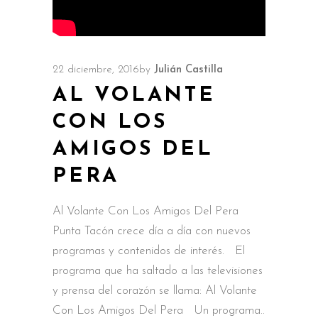
22 diciembre, 2016
by
Julián Castilla
AL VOLANTE
CON LOS
AMIGOS DEL
PERA
Al Volante Con Los Amigos Del Pera
Punta Tacón crece día a día con nuevos
programas y contenidos de interés. El
programa que ha saltado a las televisiones
y prensa del corazón se llama: Al Volante
Con Los Amigos Del Pera Un programa