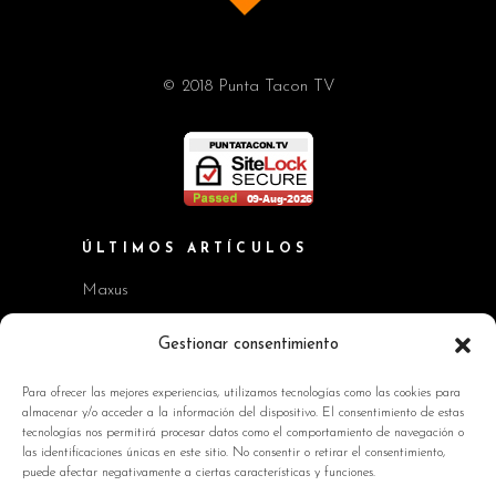
© 2018 Punta Tacon TV
ÚLTIMOS ARTÍCULOS
Maxus
Workshop BMW Neue Klasse
Gestionar consentimiento
GAC AION V
Para ofrecer las mejores experiencias, utilizamos tecnologías como las cookies para
almacenar y/o acceder a la información del dispositivo. El consentimiento de estas
Kia EV2 y Kia Seltos
tecnologías nos permitirá procesar datos como el comportamiento de navegación o
las identificaciones únicas en este sitio. No consentir o retirar el consentimiento,
Skoda Octavia RS
puede afectar negativamente a ciertas características y funciones.