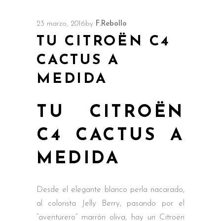
23 marzo, 2016
by
F.Rebollo
TU CITROËN C4
CACTUS A
MEDIDA
TU CITROËN
C4 CACTUS A
MEDIDA
Desde el elegante blanco perla nacarado,
al colorista Jelly Berry, pasando por el
“aventurero” marrón oliva, hay un Citroën