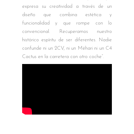
expresa su creatividad a través de un
diseño que combina estética y
funcionalidad y que rompe con lo
convencional. Recuperamos nuestro
histórico espíritu de ser diferentes. Nadie
confunde ni un 2CV, ni un Méhari ni un C4
Cactus en la carretera con otro coche”.