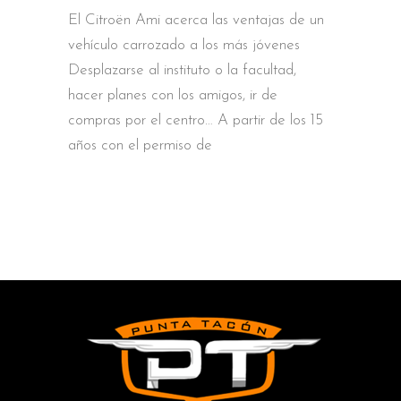
El Citroën Ami acerca las ventajas de un
vehículo carrozado a los más jóvenes
Desplazarse al instituto o la facultad,
hacer planes con los amigos, ir de
compras por el centro… A partir de los 15
años con el permiso de