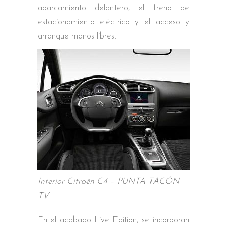
aparcamiento delantero, el freno de
estacionamiento eléctrico y el acceso y
arranque manos libres.
Interior Citroën C4 – PUNTA TACÓN
TV
En el acabado Live Edition, se incorporan