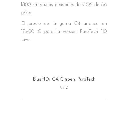
l/100 km y unas emisiones de CO2 de 86
g/km.
El precio de la gama C4 arranca en
17.900 € para la versión PureTech 110
Live.
BlueHDi
,
C4
,
Citroën
,
PureTech
0