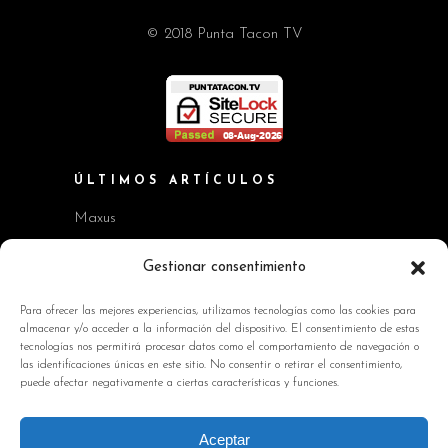
© 2018 Punta Tacon TV
ÚLTIMOS ARTÍCULOS
Maxus
Workshop BMW Neue Klasse
Gestionar consentimiento
GAC AION V
Para ofrecer las mejores experiencias, utilizamos tecnologías como las cookies para
almacenar y/o acceder a la información del dispositivo. El consentimiento de estas
Kia EV2 y Kia Seltos
tecnologías nos permitirá procesar datos como el comportamiento de navegación o
las identificaciones únicas en este sitio. No consentir o retirar el consentimiento,
Skoda Octavia RS
puede afectar negativamente a ciertas características y funciones.
INFORMACIÓN DE INTERÉS
Aceptar