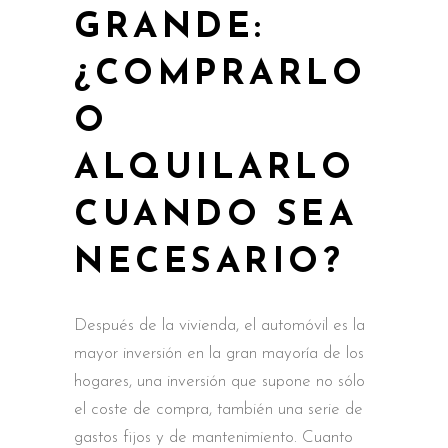
GRANDE:
¿COMPRARLO
O
ALQUILARLO
CUANDO SEA
NECESARIO?
Después de la vivienda, el automóvil es la
mayor inversión en la gran mayoría de los
hogares, una inversión que supone no sólo
el coste de compra, también una serie de
gastos fijos y de mantenimiento. Cuanto