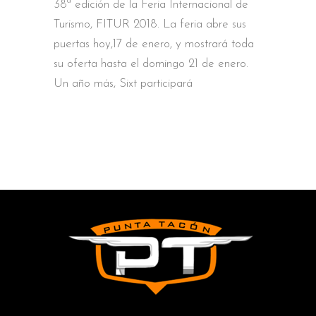
38ª edición de la Feria Internacional de
Turismo, FITUR 2018. La feria abre sus
puertas hoy,17 de enero, y mostrará toda
su oferta hasta el domingo 21 de enero.
Un año más, Sixt participará