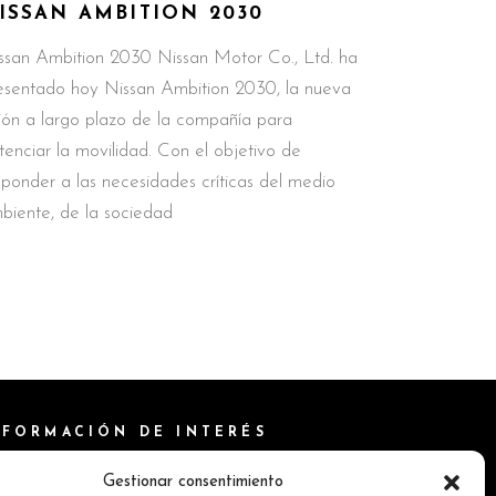
ISSAN AMBITION 2030
ssan Ambition 2030 Nissan Motor Co., Ltd. ha
esentado hoy Nissan Ambition 2030, la nueva
sión a largo plazo de la compañía para
tenciar la movilidad. Con el objetivo de
sponder a las necesidades críticas del medio
biente, de la sociedad
NFORMACIÓN DE INTERÉS
ítica de Cookies
Gestionar consentimiento