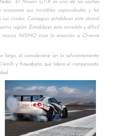
edio. “
El Nissan GT-R es uno de los coches
casiones sus increíbles capacidades y ha
sus rivales. Conseguir establecer este récord
ra región. Establecer este increíble y difícil
la marca NISMO trae la emoción a Oriente
 largo, al considerarse ser lo suficientemente
 300 km/h y Kawabata, que lidera el campeonato
idad.