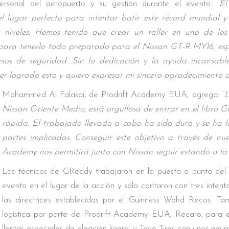
rsonal del aeropuerto y su gestión durante el evento. “
El
l lugar perfecto para intentar batir este récord mundial y
niveles. Hemos tenido que crear un taller en uno de los
 para tenerlo todo preparado para el Nissan GT-R MY16, esp
esos de seguridad. Sin la dedicación y la ayuda incansabl
r logrado esto y quiero expresar mi sincero agradecimiento a
Mohammed Al Falasai, de Prodrift Academy EUA, agrega: “
L
Nissan Oriente Medio, está orgullosa de entrar en el libro
rápida. El trabajado llevado a cabo ha sido duro y se ha l
partes implicadas. Conseguir este objetivo a través de nu
Academy nos permitirá junto con Nissan seguir estando a la
Los técnicos de GReddy trabajaron en la puesta a punto del 
evento en el lugar de la acción y sólo contaron con tres intent
las directrices establecidas por el Guinness Wolrd Recos. T
logística por parte de Prodrift Academy EUA, Recaro, para el
llantas especiales de aleación ligera, y Toyo Tires con unos neu