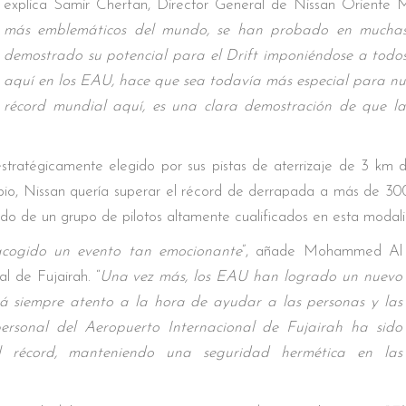
explica Samir Cherfan, Director General de Nissan Oriente M
más emblemáticos del mundo, se han probado en muchas o
demostrado su potencial para el Drift imponiéndose a todos 
aquí en los EAU, hace que sea todavía más especial para nuest
récord mundial aquí, es una clara demostración de que 
stratégicamente elegido por sus pistas de aterrizaje de 3 km de
ncipio, Nissan quería superar el récord de derrapada a más de
gido de un grupo de pilotos altamente cualificados en esta modal
cogido un evento tan emocionante
”, añade Mohammed Al
l de Fujairah. “
Una vez más, los EAU han logrado un nuevo
tá siempre atento a la hora de ayudar a las personas y las
ersonal del Aeropuerto Internacional de Fujairah ha sido
 récord, manteniendo una seguridad hermética en las