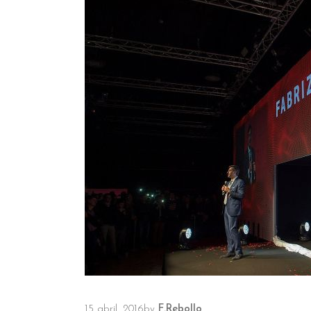
15 abril, 2016
by
F.Rebollo