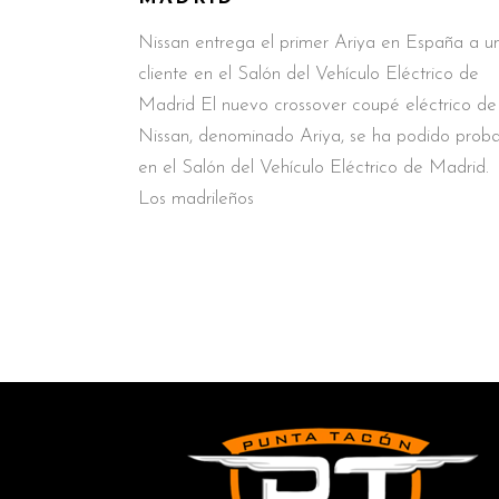
Nissan entrega el primer Ariya en España a u
cliente en el Salón del Vehículo Eléctrico de
Madrid El nuevo crossover coupé eléctrico de
Nissan, denominado Ariya, se ha podido proba
en el Salón del Vehículo Eléctrico de Madrid.
Los madrileños