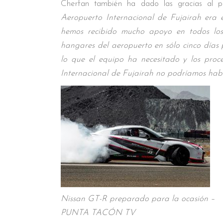
Cherfan también ha dado las gracias al pe
Aeropuerto Internacional de Fujairah era e
hemos recibido mucho apoyo en todos los 
hangares del aeropuerto en sólo cinco días
lo que el equipo ha necesitado y los proc
Internacional de Fujairah no podríamos habe
Nissan GT-R preparado para la ocasión –
PUNTA TACÓN TV