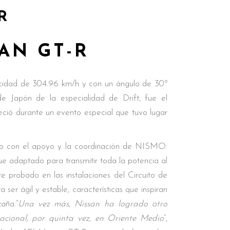
R
AN GT-R
ocidad de 304.96 km/h y con un ángulo de 30º
Japón de la especialidad de Drift, fue el
eció durante un evento especial que tuvo lugar
ado con el apoyo y la coordinación de NISMO.
e adaptado para transmitir toda la potencia al
 probado en las instalaciones del Circuito de
er ágil y estable, características que inspiran
aña.“
Una vez más, Nissan ha logrado otro
acional, por quinta vez, en Oriente Medio
”,