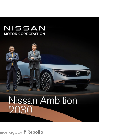
años ago
by
F.Rebollo