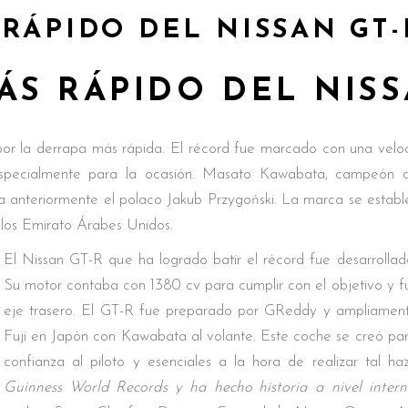
RÁPIDO DEL NISSAN GT-
ÁS RÁPIDO DEL NISS
por la derrapa más rápida. El récord fue marcado con una vel
ecialmente para la ocasión. Masato Kawabata, campeón de 
 anteriormente el polaco Jakub Przygoński. La marca se establ
 los Emirato Árabes Unidos.
El Nissan GT-R que ha logrado batir el récord fue desarroll
Su motor contaba con 1380 cv para cumplir con el objetivo y fu
eje trasero. El GT-R fue preparado por GReddy y ampliamente
Fuji en Japón con Kawabata al volante. Este coche se creó para s
confianza al piloto y esenciales a la hora de realizar tal haz
Guinness World Records y ha hecho historia a nivel intern