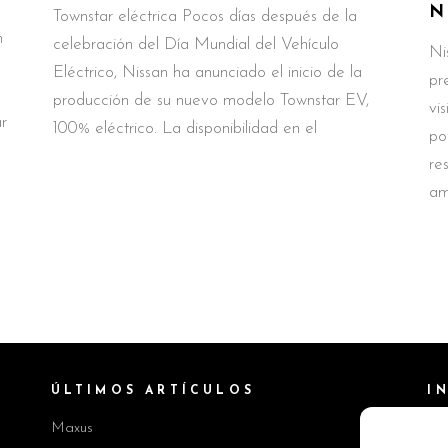
N
Townstar eléctrica Pocos días después de la
n
celebración del Día Mundial del Vehículo
Ni
Eléctrico, Nissan ha anunciado el inicio de la
pr
producción de su nuevo modelo Townstar EV,
vi
r
100% eléctrico. La disponibilidad en el
po
re
am
ÚLTIMOS ARTÍCULOS
I
Maxus
Pol