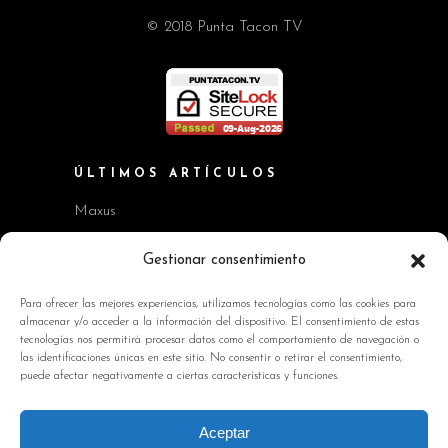
© 2018 Punta Tacon TV
ÚLTIMOS ARTÍCULOS
Maxus
Workshop BMW Neue Klasse
Gestionar consentimiento
GAC AION V
Para ofrecer las mejores experiencias, utilizamos tecnologías como las cookies para
almacenar y/o acceder a la información del dispositivo. El consentimiento de estas
Kia EV2 y Kia Seltos
tecnologías nos permitirá procesar datos como el comportamiento de navegación o
las identificaciones únicas en este sitio. No consentir o retirar el consentimiento,
Skoda Octavia RS
puede afectar negativamente a ciertas características y funciones.
INFORMACIÓN DE INTERÉS
Aceptar