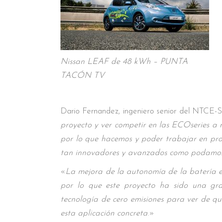
Nissan LEAF de 48 kWh – PUNTA
TACÓN TV
Dario Fernandez, ingeniero senior del NTCE-
proyecto y ver competir en las ECOseries a
por lo que hacemos y poder trabajar en proy
tan innovadores y avanzados como podamo
«
La mejora de la autonomía de la batería es
por lo que este proyecto ha sido una gra
tecnología de cero emisiones para ver de 
esta aplicación concreta
.»