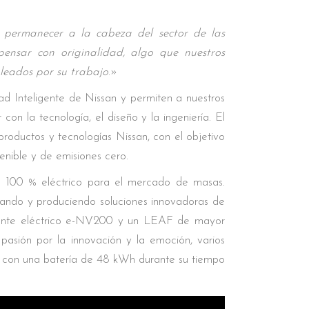
 permanecer a la cabeza del sector de las
pensar con originalidad, algo que nuestros
leados por su trabajo
.»
dad Inteligente de Nissan y permiten a nuestros
on la tecnología, el diseño y la ingeniería. El
productos y tecnologías Nissan, con el objetivo
tenible y de emisiones cero.
o 100 % eléctrico para el mercado de masas.
ñando y produciendo soluciones innovadoras de
almente eléctrico e-NV200 y un LEAF de mayor
sión por la innovación y la emoción, varios
F con una batería de 48 kWh durante su tiempo