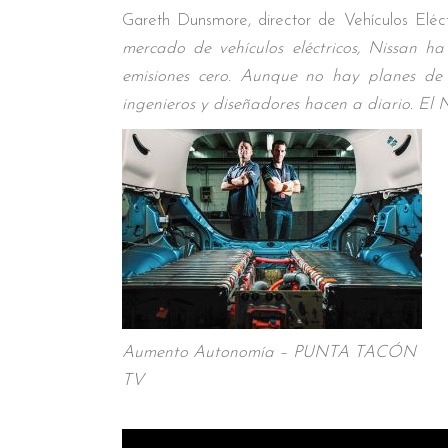
Gareth Dunsmore, director de Vehículos Eléc
mercado de vehículos eléctricos, Nissan 
emisiones cero. Aunque no hay planes de p
ingenieros y diseñadores hacen a diario. E
Aumento Autonomía – PUNTA TACÓN
TV