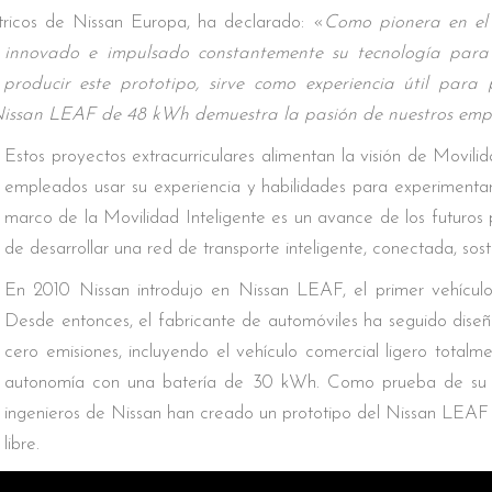
tricos de Nissan Europa, ha declarado: «
Como pionera en el
ha innovado e impulsado constantemente su tecnología para
roducir este prototipo, sirve como experiencia útil para 
l Nissan LEAF de 48 kWh demuestra la pasión de nuestros emp
Estos proyectos extracurriculares alimentan la visión de Movili
empleados usar su experiencia y habilidades para experimentar c
marco de la Movilidad Inteligente es un avance de los futuros 
de desarrollar una red de transporte inteligente, conectada, sos
En 2010 Nissan introdujo en Nissan LEAF, el primer vehícul
Desde entonces, el fabricante de automóviles ha seguido dise
cero emisiones, incluyendo el vehículo comercial ligero tot
autonomía con una batería de 30 kWh. Como prueba de su pa
ingenieros de Nissan han creado un prototipo del Nissan LEA
libre.