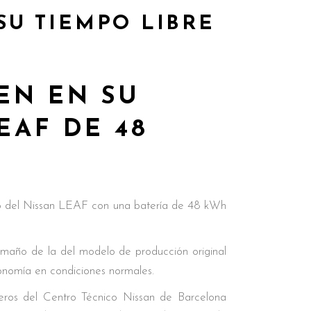
SU TIEMPO LIBRE
EN EN SU
EAF DE 48
ipo del Nissan LEAF con una batería de 48 kWh
amaño de la del modelo de producción original
nomía en condiciones normales.
eros del Centro Técnico Nissan de Barcelona