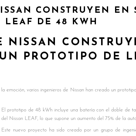
ISSAN CONSTRUYEN EN 
 LEAF DE 48 KWH
 NISSAN CONSTRUY
 UN PROTOTIPO DE L
 la emoción, varios ingenieros de Nissan han creado un protot
El prototipo de 48 kWh incluye una batería con el doble de t
del Nissan LEAF, lo que supone un aumento del 75% de la auto
Este nuevo proyecto ha sido creado por un grupo de ingeni