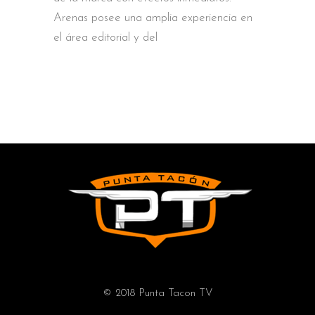
Arenas posee una amplia experiencia en
el área editorial y del
© 2018 Punta Tacon TV