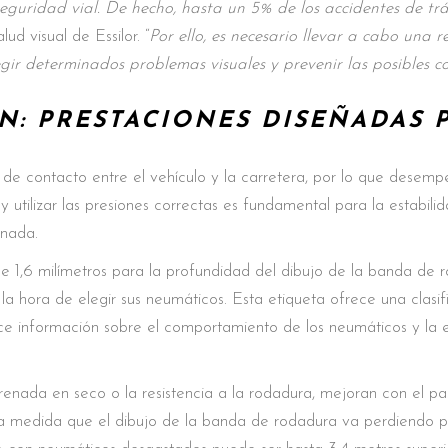
 seguridad vial. De hecho, hasta un 5% de los accidentes de tr
ud visual de Essilor. “
Por ello, es necesario llevar a cabo una
gir determinados problemas visuales y prevenir las posibles c
N: PRESTACIONES DISEÑADAS 
 de contacto entre el vehículo y la carretera, por lo que desemp
utilizar las presiones correctas es fundamental para la estabili
enada.
 de 1,6 milímetros para la profundidad del dibujo de la banda de r
 hora de elegir sus neumáticos. Esta etiqueta ofrece una clasif
ce información sobre el comportamiento de los neumáticos y la 
enada en seco o la resistencia a la rodadura, mejoran con el pas
a medida que el dibujo de la banda de rodadura va perdiendo p