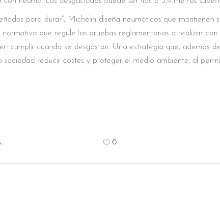
lo con neumáticos desgastados puede ser hasta 3,4 metros superi
señadas para durar”, Michelin diseña neumáticos que mantienen s
a normativa que regule las pruebas reglamentarias a realizar con
en cumplir cuando se desgastan. Una estrategia que, además de 
 sociedad reducir costes y proteger el medio ambiente, al permit
s
,
0