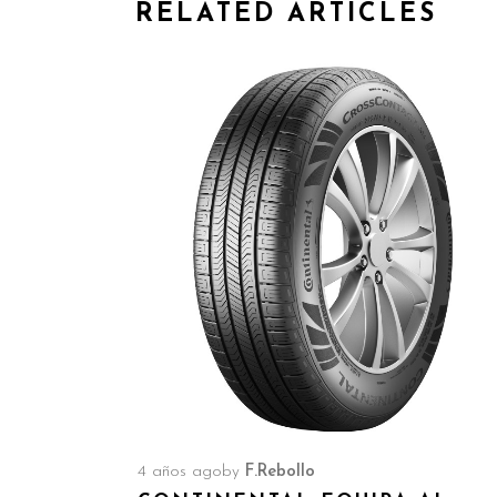
RELATED ARTICLES
4 años ago
by
F.Rebollo