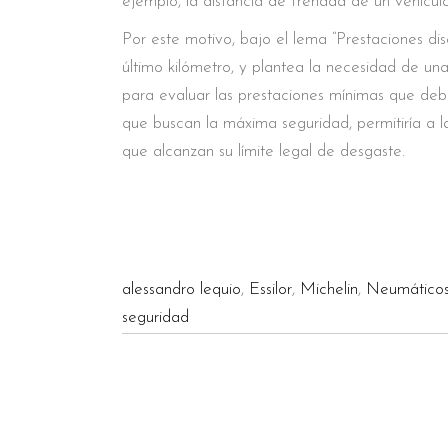
ejemplo, la distancia de frenada de un vehícu
Por este motivo, bajo el lema “Prestaciones di
último kilómetro, y plantea la necesidad de un
para evaluar las prestaciones mínimas que deb
que buscan la máxima seguridad, permitiría a la
que alcanzan su límite legal de desgaste.
alessandro lequio
,
Essilor
,
Michelin
,
Neumático
seguridad