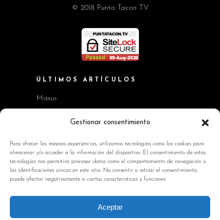
© 2018 Punta Tacon TV
ÚLTIMOS ARTÍCULOS
Maxus
Workshop BMW Neue Klasse
Gestionar consentimiento
GAC AION V
Para ofrecer las mejores experiencias, utilizamos tecnologías como las cookies para
almacenar y/o acceder a la información del dispositivo. El consentimiento de estas
Kia EV2 y Kia Seltos
tecnologías nos permitirá procesar datos como el comportamiento de navegación o
las identificaciones únicas en este sitio. No consentir o retirar el consentimiento,
Skoda Octavia RS
puede afectar negativamente a ciertas características y funciones.
INFORMACIÓN DE INTERÉS
Aceptar