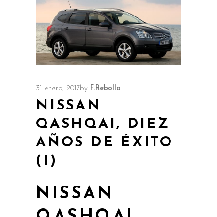
31 enero, 2017
by
F.Rebollo
NISSAN
QASHQAI, DIEZ
AÑOS DE ÉXITO
(I)
NISSAN
QASHQAI,