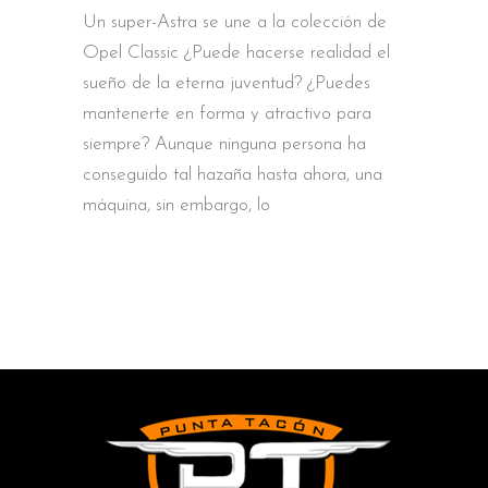
Un super-Astra se une a la colección de
Opel Classic ¿Puede hacerse realidad el
sueño de la eterna juventud? ¿Puedes
mantenerte en forma y atractivo para
siempre? Aunque ninguna persona ha
conseguido tal hazaña hasta ahora, una
máquina, sin embargo, lo