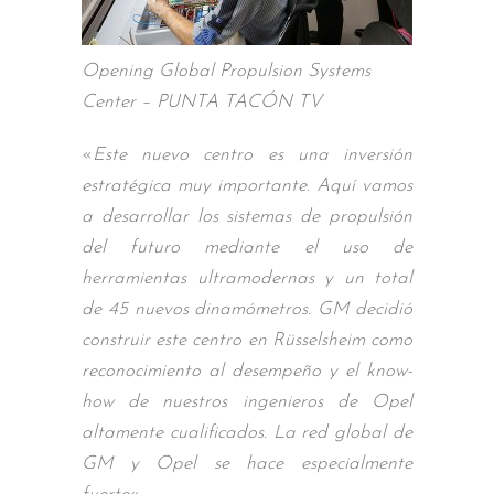
Opening Global Propulsion Systems
Center – PUNTA TACÓN TV
«
Este nuevo centro es una inversión
estratégica muy importante. Aquí vamos
a desarrollar los sistemas de propulsión
del futuro mediante el uso de
herramientas ultramodernas y un total
de 45 nuevos dinamómetros. GM decidió
construir este centro en Rüsselsheim como
reconocimiento al desempeño y el know-
how de nuestros ingenieros de Opel
altamente cualificados. La red global de
GM y Opel se hace especialmente