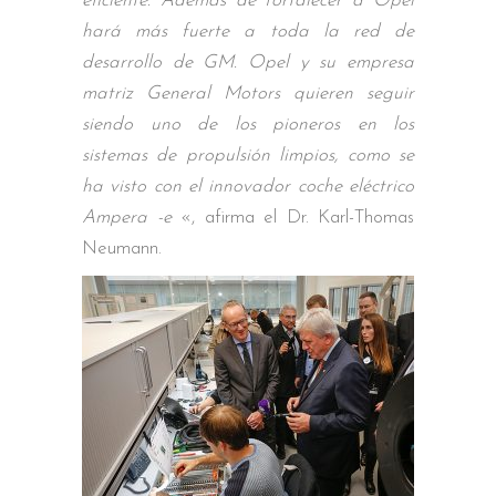
eficiente. Además de fortalecer a Opel
hará más fuerte a toda la red de
desarrollo de GM. Opel y su empresa
matriz General Motors quieren seguir
siendo uno de los pioneros en los
sistemas de propulsión limpios, como se
ha visto con el innovador coche eléctrico
Ampera -e
«, afirma el Dr. Karl-Thomas
Neumann.