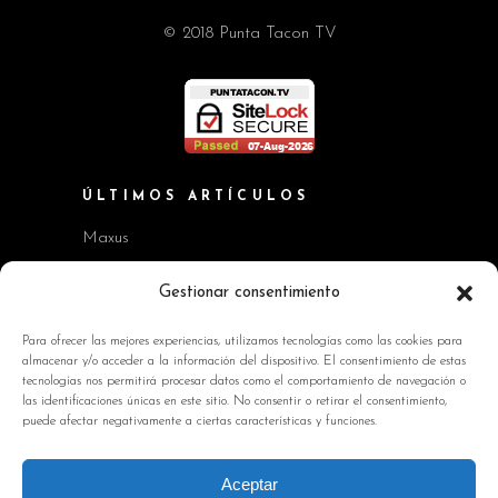
© 2018 Punta Tacon TV
ÚLTIMOS ARTÍCULOS
Maxus
Workshop BMW Neue Klasse
Gestionar consentimiento
GAC AION V
Para ofrecer las mejores experiencias, utilizamos tecnologías como las cookies para
almacenar y/o acceder a la información del dispositivo. El consentimiento de estas
Kia EV2 y Kia Seltos
tecnologías nos permitirá procesar datos como el comportamiento de navegación o
las identificaciones únicas en este sitio. No consentir o retirar el consentimiento,
Skoda Octavia RS
puede afectar negativamente a ciertas características y funciones.
INFORMACIÓN DE INTERÉS
Aceptar