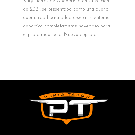
Rally Tierras de Aboboreira en su edición
de 2021, se presentaba como una buena
oportunidad para adaptarse a un entorno
deportivo completamente novedoso para
el piloto madrileño. Nuevo copiloto,