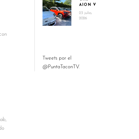
AION V
23 julio,
2026
 con
Tweets por el
@PuntaTaconTV.
ab,
ado