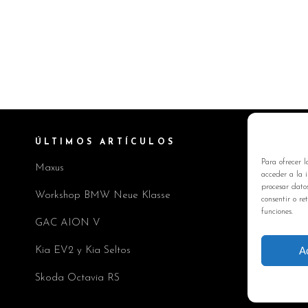
ÚLTIMOS ARTÍCULOS
I
Para ofrecer l
Maxus
Pol
acceder a la i
procesar dato
Av
Workshop BMW Neue Klasse
consentir o re
funciones.
Pol
GAC AION V
Co
A
Kia EV2 y Kia Seltos
Skoda Octavia RS