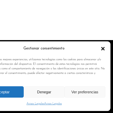
Gestionar consentimiento
NFORMACIÓN DE INTERÉS
as mejores experiencias, utilizamos tecnologías como las cookies para almacenar y/o
ítica de Cookies
nformación del dispositivo. El consentimiento de estas tecnologías nos permitirá
s como el comportamiento de navegación o las identificaciones únicas en este sitio. No
isos Legales
tirar el consentimiento, puede afectar negativamente a ciertas características y
ítica de privacidad
ntacto
ceptar
Denegar
Ver preferencias
Avisos Legales
Avisos Legales