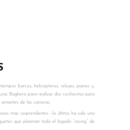
S
empos barcos, helicópteros, relojes, pianos y,
uras Baghera para realizar dos cochecitos para
 amantes de las carreras.
iones más sorprendentes –lo último ha sido una
juguetes que plasman todo el legado “racing” de