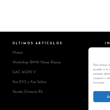
ÚLTIMOS ARTÍCULOS
I
Maxus
Pol
Av
Workshop BMW Neue Klasse
Para ofrecer l
Pol
acceder a la i
GAC AION V
procesar dato
Co
consentir o re
Kia EV2 y Kia Seltos
funciones.
Skoda Octavia RS
A