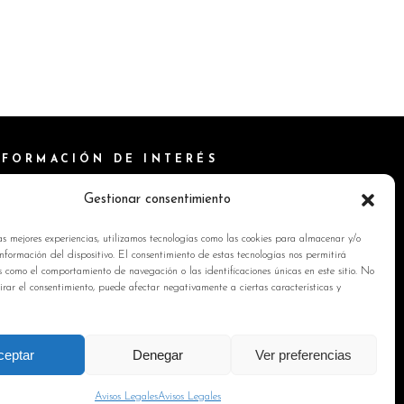
NFORMACIÓN DE INTERÉS
ítica de Cookies
Gestionar consentimiento
isos Legales
as mejores experiencias, utilizamos tecnologías como las cookies para almacenar y/o
ítica de privacidad
nformación del dispositivo. El consentimiento de estas tecnologías nos permitirá
s como el comportamiento de navegación o las identificaciones únicas en este sitio. No
ntacto
tirar el consentimiento, puede afectar negativamente a ciertas características y
ceptar
Denegar
Ver preferencias
Avisos Legales
Avisos Legales