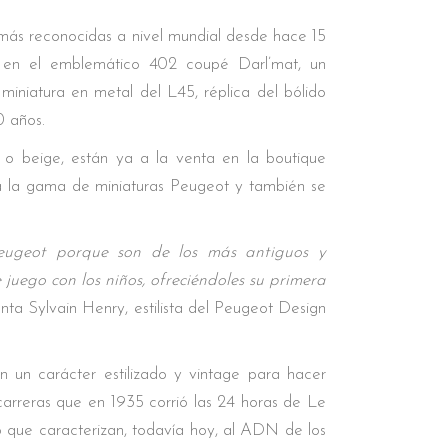
más reconocidas a nivel mundial desde hace 15
s en el emblemático 402 coupé Darl’mat, un
miniatura en metal del L45, réplica del bólido
0 años.
 o beige, están ya a la venta en la boutique
ta la gama de miniaturas Peugeot y también se
Peugeot porque son de los más antiguos y
 juego con los niños, ofreciéndoles su primera
nta Sylvain Henry, estilista del Peugeot Design
n un carácter estilizado y vintage para hacer
 carreras que en 1935 corrió las 24 horas de Le
o que caracterizan, todavía hoy, al ADN de los