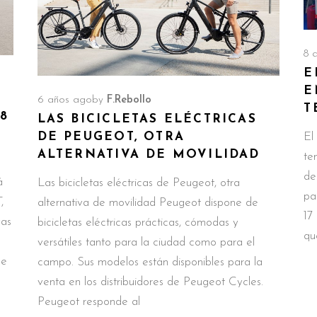
8 
E
E
6 años ago
by
F.Rebollo
T
08
LAS BICICLETAS ELÉCTRICAS
DE PEUGEOT, OTRA
El
ALTERNATIVA DE MOVILIDAD
te
de
á
Las bicicletas eléctricas de Peugeot, otra
pa
,
alternativa de movilidad Peugeot dispone de
17
vas
bicicletas eléctricas prácticas, cómodas y
qu
versátiles tanto para la ciudad como para el
se
campo. Sus modelos están disponibles para la
venta en los distribuidores de Peugeot Cycles.
Peugeot responde al