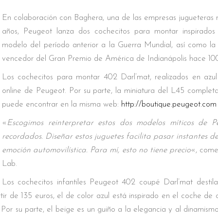
En colaboración con Baghera, una de las empresas jugueteras 
años, Peugeot lanza dos cochecitos para montar inspirado
modelo del período anterior a la Guerra Mundial, así como la 
vencedor del Gran Premio de América de Indianápolis hace 10
Los cochecitos para montar 402 Darl’mat, realizados en azul
online de Peugeot. Por su parte, la miniatura del L45 comple
puede encontrar en la misma web:
http://boutique.peugeot.com
«
Escogimos reinterpretar estos dos modelos míticos de 
recordados. Diseñar estos juguetes facilita pasar instantes de
emoción automovilística. Para mí, esto no tiene precio
«, come
Lab.
Los cochecitos infantiles Peugeot 402 coupé Darl’mat destila
rtir de 135 euros, el de color azul está inspirado en el coche de
 Por su parte, el beige es un guiño a la elegancia y al dinamism