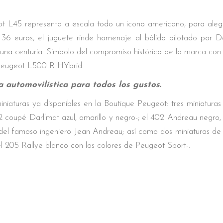
ot L45 representa a escala todo un icono americano, para aleg
e 36 euros, el juguete rinde homenaje al bólido pilotado por D
 una centuria. Símbolo del compromiso histórico de la marca con
 Peugeot L500 R HYbrid.
 automovilística para todos los gustos.
aturas ya disponibles en la Boutique Peugeot: tres miniaturas
2 coupé Darl’mat azul, amarillo y negro-; el 402 Andreau negro,
a del famoso ingeniero Jean Andreau; así como dos miniaturas de
 205 Rallye blanco con los colores de Peugeot Sport-.