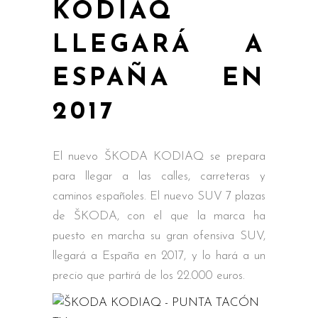
KODIAQ
LLEGARÁ A
ESPAÑA EN
2017
El nuevo ŠKODA KODIAQ se prepara
para llegar a las calles, carreteras y
caminos españoles. El nuevo SUV 7 plazas
de ŠKODA, con el que la marca ha
puesto en marcha su gran ofensiva SUV,
llegará a España en 2017, y lo hará a un
precio que partirá de los 22.000 euros.