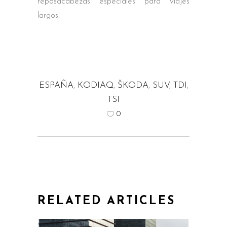
reposacabezas especiales para viajes
largos.
ESPAÑA
,
KODIAQ
,
ŠKODA
,
SUV
,
TDI
,
TSI
0
RELATED ARTICLES