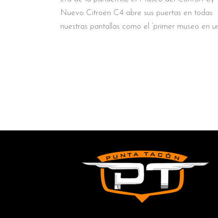
Nuevo Citroën C4 abre sus puertas en todas
nuestras pantallas como el ‘primer museo en u