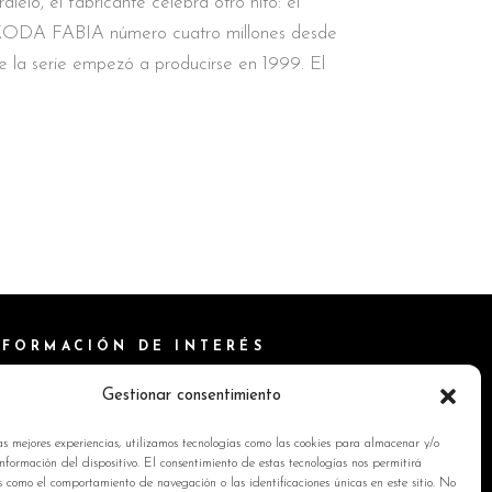
ralelo, el fabricante celebra otro hito: el
ODA FABIA número cuatro millones desde
e la serie empezó a producirse en 1999. El
NFORMACIÓN DE INTERÉS
ítica de Cookies
Gestionar consentimiento
isos Legales
as mejores experiencias, utilizamos tecnologías como las cookies para almacenar y/o
ítica de privacidad
nformación del dispositivo. El consentimiento de estas tecnologías nos permitirá
s como el comportamiento de navegación o las identificaciones únicas en este sitio. No