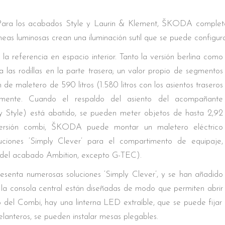
 Para los acabados Style y Laurin & Klement, ŠKODA completa l
íneas luminosas crean una iluminación sutil que se puede configura
ferencia en espacio interior. Tanto la versión berlina como
 las rodillas en la parte trasera; un valor propio de segmentos
 de maletero de 590 litros (1.580 litros con los asientos traseros
ivamente. Cuando el respaldo del asiento del acompañante
 Style) está abatido, se pueden meter objetos de hasta 2,92
versión combi, ŠKODA puede montar un maletero eléctrico
ciones ‘Simply Clever’ para el compartimento de equipaje,
ir del acabado Ambition, excepto G-TEC).
enta numerosas soluciones ‘Simply Clever’, y se han añadido
n la consola central están diseñadas de modo que permiten abrir
o del Combi, hay una linterna LED extraíble, que se puede fijar 
elanteros, se pueden instalar mesas plegables.