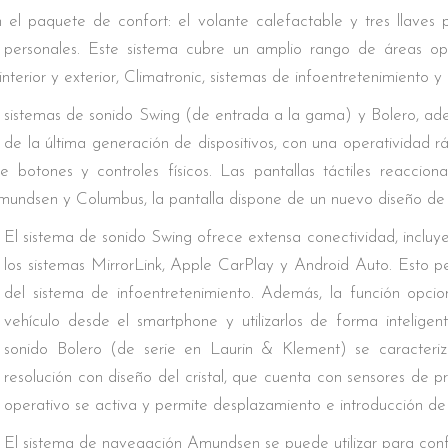
el paquete de confort: el volante calefactable y tres llaves
s personales. Este sistema cubre un amplio rango de áreas ope
interior y exterior, Climatronic, sistemas de infoentretenimiento y
os sistemas de sonido Swing (de entrada a la gama) y Bolero, 
de la última generación de dispositivos, con una operatividad 
e botones y controles físicos. Las pantallas táctiles reacci
Amundsen y Columbus, la pantalla dispone de un nuevo diseño de cr
El sistema de sonido Swing ofrece extensa conectividad, inclu
los sistemas MirrorLink, Apple CarPlay y Android Auto. Esto perm
del sistema de infoentretenimiento. Además, la función opci
vehículo desde el smartphone y utilizarlos de forma inteligen
sonido Bolero (de serie en Laurin & Klement) se caracteri
resolución con diseño del cristal, que cuenta con sensores de
operativo se activa y permite desplazamiento e introducción de
El sistema de navegación Amundsen se puede utilizar para conf