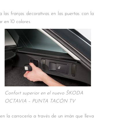
as franjas decorativas en las puertas con la
r en 10 colores.
Confort superior en el nuevo ŠKODA
OCTAVIA – PUNTA TACÓN TV
en la carrocería a través de un imán que lleva