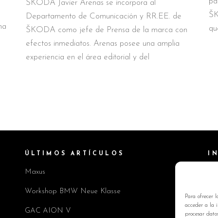
pa
ŠKODA Javier Arenas se incorpora al
ŠK
Departamento de Comunicación y RR.EE. de
na
qu
ŠKODA como jefe de Prensa de la marca con
efectos inmediatos. Arenas posee una amplia
experiencia en el área editorial y del
ÚLTIMOS ARTÍCULOS
I
Maxus
Pol
Av
Workshop BMW Neue Klasse
Para ofrecer l
Pol
acceder a la i
GAC AION V
procesar dato