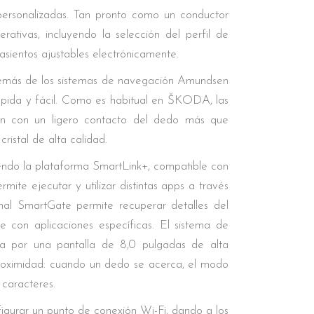
 personalizadas. Tan pronto como un conductor
rativas, incluyendo la selección del perfil de
 asientos ajustables electrónicamente.
además de los sistemas de navegación Amundsen
rápida y fácil. Como es habitual en ŠKODA, las
onan con un ligero contacto del dedo más que
istal de alta calidad.
yendo la plataforma SmartLink+, compatible con
ite ejecutar y utilizar distintas apps a través
onal SmartGate permite recuperar detalles del
te con aplicaciones específicas. El sistema de
za por una pantalla de 8,0 pulgadas de alta
 proximidad: cuando un dedo se acerca, el modo
 caracteres.
igurar un punto de conexión Wi-Fi, dando a los