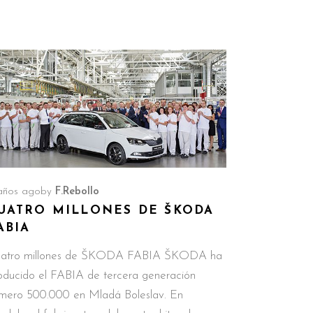
años ago
by
F.Rebollo
UATRO MILLONES DE ŠKODA
ABIA
atro millones de ŠKODA FABIA ŠKODA ha
oducido el FABIA de tercera generación
mero 500.000 en Mladá Boleslav. En