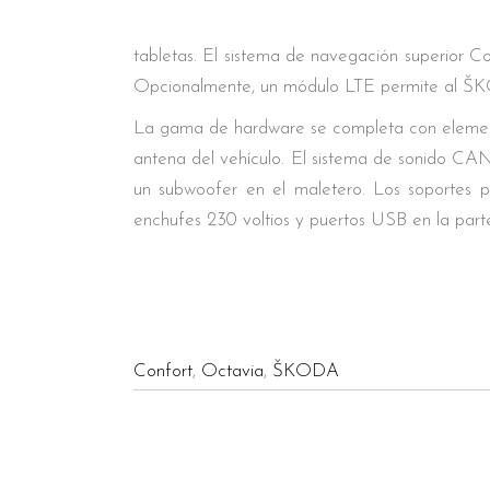
tabletas. El sistema de navegación superior C
Opcionalmente, un módulo LTE permite al ŠK
La gama de hardware se completa con elemento
antena del vehículo. El sistema de sonido CAN
un subwoofer en el maletero. Los soportes par
enchufes 230 voltios y puertos USB en la parte
Confort
,
Octavia
,
ŠKODA