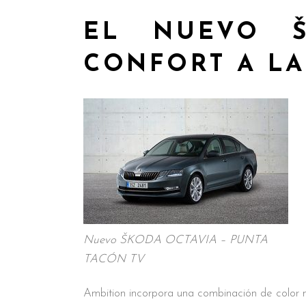
EL NUEVO Š
CONFORT A L
Nuevo ŠKODA OCTAVIA – PUNTA
TACÓN TV
Ambition incorpora una combinación de color 