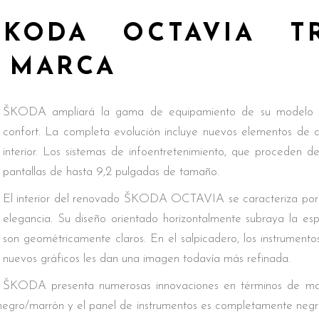
KODA OCTAVIA T
A MARCA
ŠKODA ampliará la gama de equipamiento de su modelo m
confort. La completa evolución incluye nuevos elementos de d
interior. Los sistemas de infoentretenimiento, que proceden d
pantallas de hasta 9,2 pulgadas de tamaño.
El interior del renovado ŠKODA OCTAVIA se caracteriza por 
elegancia. Su diseño orientado horizontalmente subraya la espa
son geométricamente claros. En el salpicadero, los instrumento
nuevos gráficos les dan una imagen todavía más refinada.
ŠKODA presenta numerosas innovaciones en términos de mater
negro/marrón y el panel de instrumentos es completamente negro