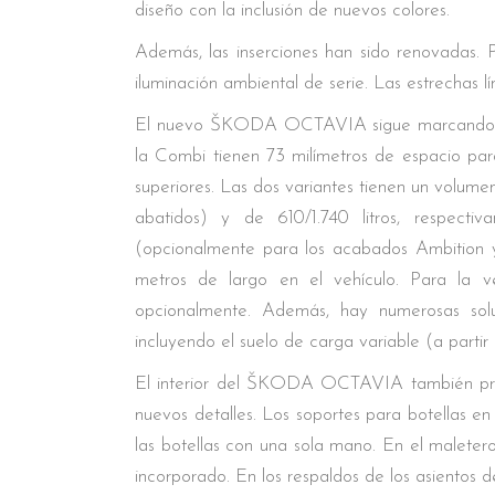
diseño con la inclusión de nuevos colores.
Además, las inserciones han sido renovadas.
iluminación ambiental de serie. Las estrechas l
El nuevo ŠKODA OCTAVIA sigue marcando la re
la Combi tienen 73 milímetros de espacio para
superiores. Las dos variantes tienen un volumen
abatidos) y de 610/1.740 litros, respect
(opcionalmente para los acabados Ambition y
metros de largo en el vehículo. Para la 
opcionalmente. Además, hay numerosas solu
incluyendo el suelo de carga variable (a part
El interior del ŠKODA OCTAVIA también pres
nuevos detalles. Los soportes para botellas e
las botellas con una sola mano. En el maleter
incorporado. En los respaldos de los asientos d