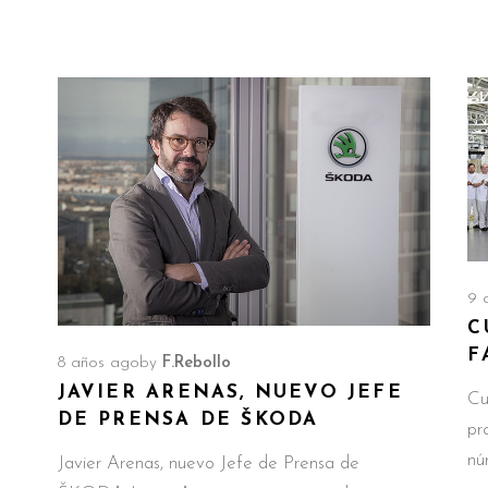
9 
C
F
8 años ago
by
F.Rebollo
JAVIER ARENAS, NUEVO JEFE
Cu
DE PRENSA DE ŠKODA
pr
nú
Javier Arenas, nuevo Jefe de Prensa de