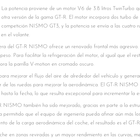
La potencia proviene de un motor V6 de 3.8 litros TwinTurbo 
otra versión de la gama GT-R. El motor incorpora dos turbo de a
competición NISMO GT3, y la potencia se envía a las cuatro r
en el volante.
lantera del GT-R NISMO ofrece un renovado frontal más agresiv
eso. Para facilitar la refrigeración del motor, al igual que el re
ra la parrilla V-motion en cromado oscuro.
ara mejorar el flujo del aire de alrededor del vehículo y genera
edor de las ruedas para mejorar la aerodinámica. El GT-R NISM
asta la fecha, lo que resulta excepcional para incrementar la es
R NISMO también ha sido mejorado, gracias en parte a la estruc
a permitido que el equipo de ingeniería pueda afinar aún más los
nto de la carga aerodinámica del coche, el resultado es el GT
che en zonas reviradas y un mayor rendimiento en las curvas, me