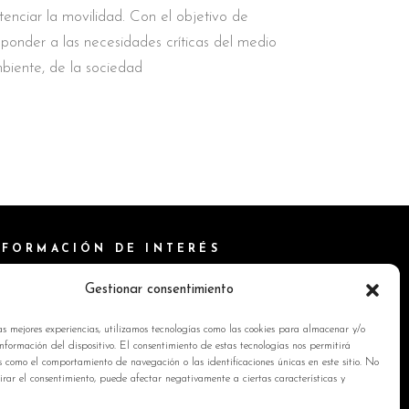
tenciar la movilidad. Con el objetivo de
sponder a las necesidades críticas del medio
biente, de la sociedad
NFORMACIÓN DE INTERÉS
ítica de Cookies
Gestionar consentimiento
isos Legales
as mejores experiencias, utilizamos tecnologías como las cookies para almacenar y/o
ítica de privacidad
nformación del dispositivo. El consentimiento de estas tecnologías nos permitirá
s como el comportamiento de navegación o las identificaciones únicas en este sitio. No
ntacto
tirar el consentimiento, puede afectar negativamente a ciertas características y