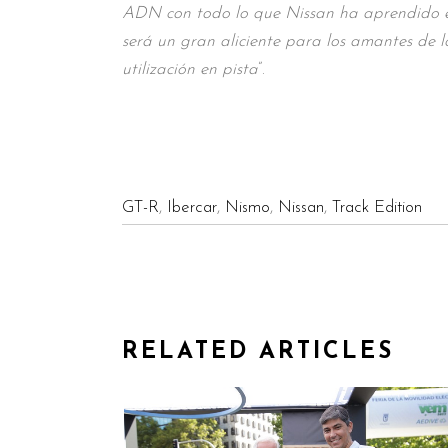
ADN con todo lo que Nissan ha aprendido en
será un gran aliciente para los amantes de l
utilización en pista
”.
GT-R
,
Ibercar
,
Nismo
,
Nissan
,
Track Edition
RELATED ARTICLES