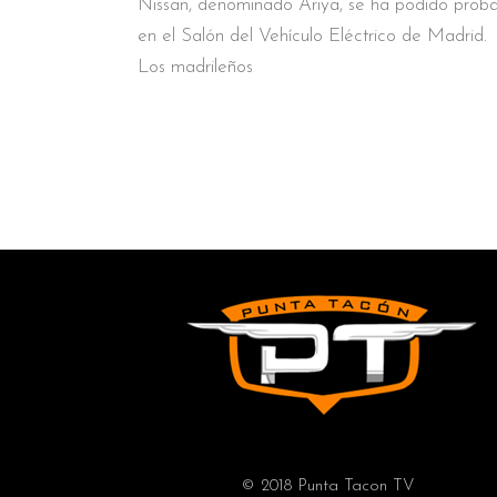
Nissan, denominado Ariya, se ha podido proba
en el Salón del Vehículo Eléctrico de Madrid.
Los madrileños
© 2018 Punta Tacon TV