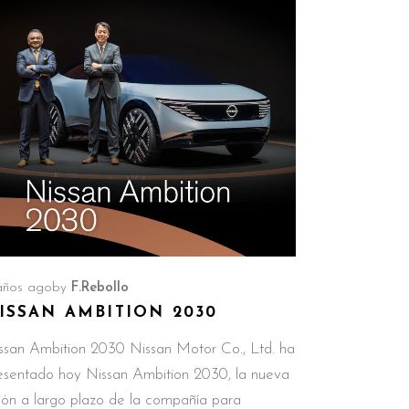
años ago
by
F.Rebollo
ISSAN AMBITION 2030
ssan Ambition 2030 Nissan Motor Co., Ltd. ha
esentado hoy Nissan Ambition 2030, la nueva
sión a largo plazo de la compañía para