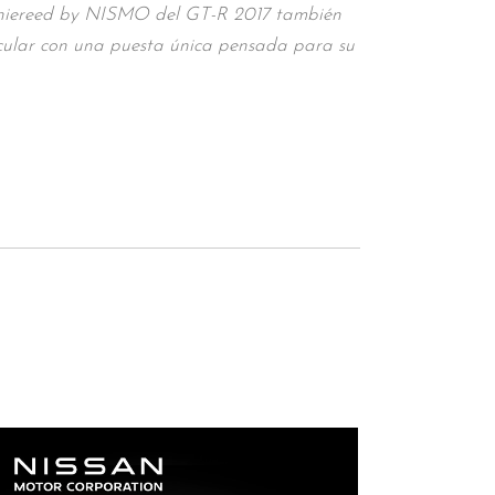
giniereed by NISMO del GT-R 2017 también
tacular con una puesta única pensada para su