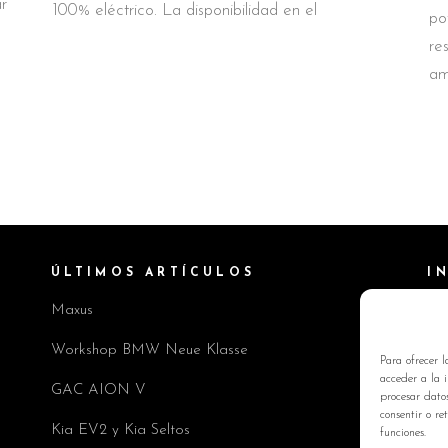
r
100% eléctrico. La disponibilidad en el
po
re
am
ÚLTIMOS ARTÍCULOS
I
Maxus
Pol
Av
Workshop BMW Neue Klasse
Para ofrecer l
Pol
acceder a la i
GAC AION V
procesar dato
Co
consentir o re
Kia EV2 y Kia Seltos
funciones.