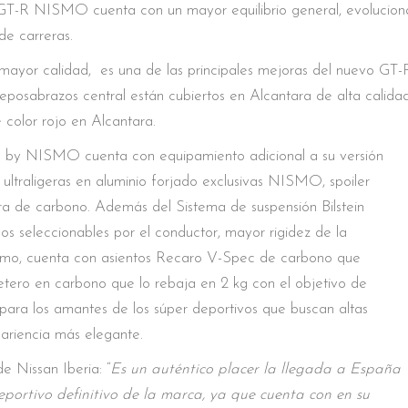
 GT-R NISMO cuenta con un mayor equilibrio general, evolucion
de carreras.
de mayor calidad, es una de las principales mejoras del nuevo GT
reposabrazos central están cubiertos en Alcantara de alta calida
 color rojo en Alcantara.
d by NISMO cuenta con equipamiento adicional a su versión
ultraligeras en aluminio forjado exclusivas NISMO, spoiler
ibra de carbono. Además del Sistema de suspensión Bilstein
seleccionables por el conductor, mayor rigidez de la
mismo, cuenta con asientos Recaro V-Spec de carbono que
etero en carbono que lo rebaja en 2 kg con el objetivo de
 para los amantes de los súper deportivos que buscan altas
ariencia más elegante.
 Nissan Iberia: “
Es un auténtico placer la llegada a España
ortivo definitivo de la marca, ya que cuenta con en su