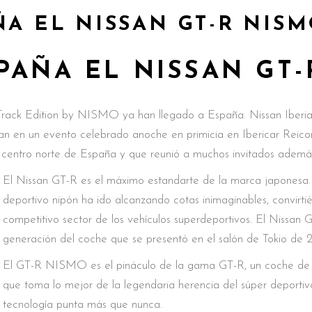
ÑA EL NISSAN GT-R NISM
PAÑA EL NISSAN GT-
ck Edition by NISMO ya han llegado a España. Nissan Iberia 
ssan en un evento celebrado anoche en primicia en Ibericar R
centro norte de España y que reunió a muchos invitados además
El Nissan GT-R es el máximo estandarte de la marca japonesa. 
deportivo nipón ha ido alcanzando cotas inimaginables, convirt
competitivo sector de los vehículos superdeportivos. El Nissan G
generación del coche que se presentó en el salón de Tokio de 
El GT-R NISMO es el pináculo de la gama GT-R, un coche de ca
que toma lo mejor de la legendaria herencia del súper deportiv
tecnología punta más que nunca.